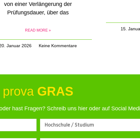
von einer Verlängerung der
Prüfungsdauer, über das
15. Janu
READ MORE »
20. Januar 2026
Keine Kommentare
p
r
o
b
GRAS
i
e
r
e
oder hast Fragen? Schreib uns hier oder auf Social Med