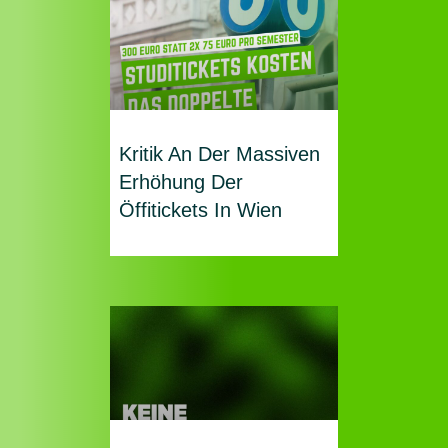
Kritik An Der Massiven
Erhöhung Der
Öffitickets In Wien