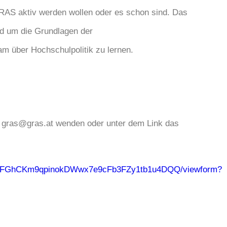
GRAS aktiv werden wollen oder es schon sind. Das
nd um die Grundlagen der
am über Hochschulpolitik zu lernen.
n gras@gras.at wenden oder unter dem Link das
k5bmFGhCKm9qpinokDWwx7e9cFb3FZy1tb1u4DQQ/viewform?