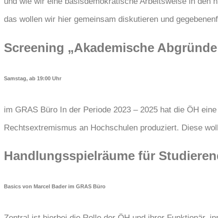
und wie wir eine basisdemokratische Arbeitsweise in den 
das wollen wir hier gemeinsam diskutieren und gegebenenf
Screening „Akademische Abgründe
Samstag, ab 19:00 Uhr
im GRAS Büro In der Periode 2023 – 2025 hat die ÖH eine D
Rechtsextremismus an Hochschulen produziert. Diese wo
Handlungsspielräume für Studieren
Basics von Marcel Bader im GRAS Büro
Zentral ist hierbei die Rolle der ÖH und ihrer Funktionär_