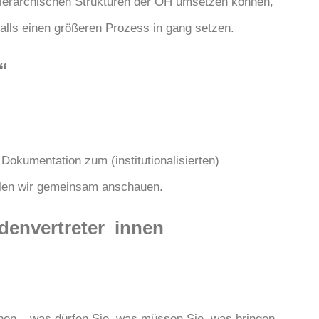
hierarchischen Strukturen der ÖH umsetzen können,
alls einen größeren Prozess in gang setzen.
“
okumentation zum (institutionalisierten)
llen wir gemeinsam anschauen.
denvertreter_innen
innen – was dürfen Sie, was müssen Sie, was bringen