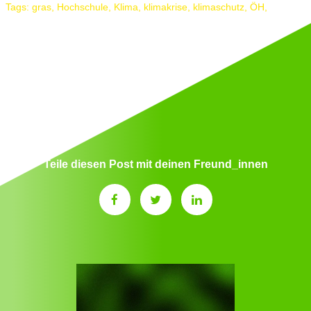
Tags:
gras
,
Hochschule
,
Klima
,
klimakrise
,
klimaschutz
,
ÖH
,
Universität
Teile diesen Post mit deinen Freund_innen