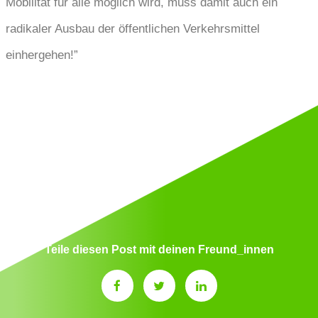
Mobilität für alle möglich wird, muss damit auch ein
radikaler Ausbau der öffentlichen Verkehrsmittel
einhergehen!”
Tags:
1-2-3-ticket
,
klimaschutz
,
klimaticket
,
studiticket
Teile diesen Post mit deinen Freund_innen